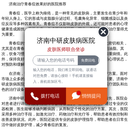
济南治疗青春痘效果好的医院推荐
青春痘，医学上称为痤疮，是一种常见的皮肤病，主要发生在青少年和
年轻人身上。它的形成与皮脂腺分泌过旺、毛囊角化异常、细菌感染以及炎
症反应等多种因素有关。青春痘不仅影响皮肤的外观，还可能对患者的心理
健康造成困扰，导致自卑、焦虑等情绪问题。因此，及时有效的治疗显得尤
为重要。
济南中研皮肤病医院
青春痘的常识包括：首先，青春痘的发生与荷尔蒙水平变化密切相关，
尤其是在青春期，体内雄性激素的增加会刺激皮脂腺分泌更多的油脂。其
皮肤医师联合坐诊
次，饮食习惯也会影响青春痘的发生，辛辣、油腻的食物可能加重病情。此
外，保持良好的生活习惯，如充足的睡眠、适度的运动和良好的心理状态，
对预防和缓解青春痘也有积极作用。
输入您的电话，我们将立即回电。该通话
在济南，许多年轻人因青春痘而感到困扰，寻找有效的治疗方案。面对
对您免费，请放心接听！手机请直接输
市场上众多的皮肤病医院，选择一家专业、口碑好的医院至关重要。济南中
入，座机前加区号。
研皮肤病医院是一家专注于皮肤病治疗的医院，凭借其专业的医疗团队和出
色的治疗设备，赢得了众多患者的信赖。
拨打电话
悄悄提问
济南中研皮肤病医院的治疗方案通常包括以下几个步骤：首先，医院会
对患者进行详细的皮肤检查，了解青春痘的严重程度和类型。通过专业的仪
器检测，医生能够准确判断病因，从而制定个性化的治疗方案。其次，医院
采用多种治疗手段，如激光治疗、药物治疗和光疗等，帮助患者有效控制和
改善皮肤状况。此外，医院还提供专业的皮肤护理指导，帮助患者在日常生
活中做好皮肤护理，减少青春痘的复发。