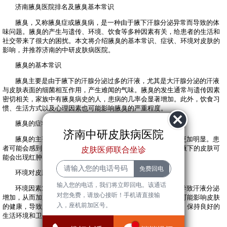
济南腋臭医院排名及腋臭基本常识
腋臭，又称腋臭症或腋臭病，是一种由于腋下汗腺分泌异常而导致的体
味问题。腋臭的产生与遗传、环境、饮食等多种因素有关，给患者的生活和
社交带来了很大的困扰。本文将介绍腋臭的基本常识、症状、环境对皮肤的
影响，并推荐济南的中研皮肤病医院。
腋臭的基本常识
腋臭主要是由于腋下的汗腺分泌过多的汗液，尤其是大汗腺分泌的汗液
与皮肤表面的细菌相互作用，产生难闻的气味。腋臭的发生通常与遗传因素
密切相关，家族中有腋臭病史的人，患病的几率会显著增加。此外，饮食习
惯、生活方式以及心理因素也可能影响腋臭的严重程度。
腋臭的症状
济南中研皮肤病医院
腋臭的主要症状是腋下散发出刺鼻的气味，通常在出汗后更加明显。患
者可能会感到自卑，影响到日常生活和社交活动。除了气味，腋下的皮肤可
皮肤医师联合坐诊
能会出现红肿、瘙痒等不适感，严重时可能导致皮肤感染。
环境对皮肤的影响
输入您的电话，我们将立即回电。该通话
环境因素对腋臭的影响不容忽视。高温、高湿的环境容易导致汗液分泌
对您免费，请放心接听！手机请直接输
增加，从而加重腋臭的症状。此外，空气污染、生活压力等也可能影响皮肤
入，座机前加区号。
的健康，导致腋下皮肤的微生态失衡，进一步加重腋臭。因此，保持良好的
生活环境和卫生习惯是预防和缓解腋臭的重要措施。